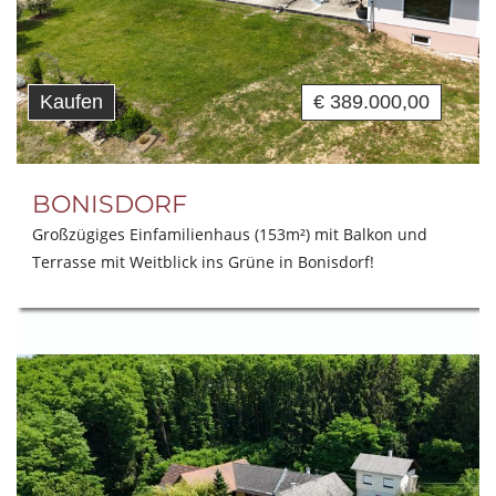
Kaufen
€ 389.000,00
BONISDORF
Großzügiges Einfamilienhaus (153m²) mit Balkon und
Terrasse mit Weitblick ins Grüne in Bonisdorf!